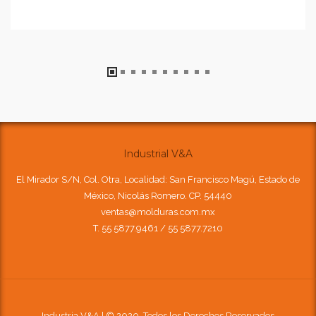
Industrial V&A
El Mirador S/N, Col. Otra, Localidad: San Francisco Magú, Estado de
México, Nicolás Romero. CP. 54440
ventas@molduras.com.mx
T. 55 5877.9461 / 55 5877.7210
Industria V&A | © 2020, Todos los Derechos Reservados