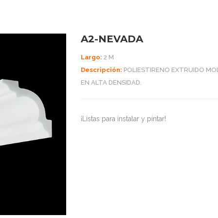
A2-NEVADA
Largo:
2 M
Descripción:
POLIESTIRENO EXTRUIDO M
EN ALTA DENSIDAD.
¡Listas para instalar y pintar!