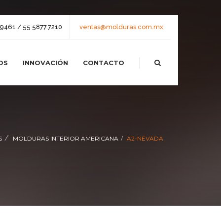
9461 / 55 5877.7210
ventas@molduras.com.mx
OS
INNOVACIÓN
CONTACTO
S
MOLDURAS INTERIOR AMERICANA
A2-NEVADA