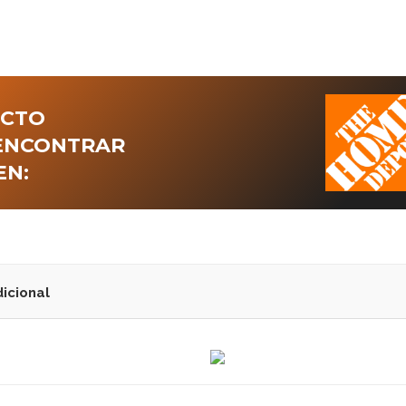
UCTO
 ENCONTRAR
EN:
icional